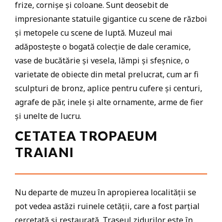
frize, cornișe și coloane. Sunt deosebit de
impresionante statuile gigantice cu scene de război
și metopele cu scene de luptă. Muzeul mai
adăpostește o bogată colecție de dale ceramice,
vase de bucătărie și vesela, lămpi și sfeșnice, o
varietate de obiecte din metal prelucrat, cum ar fi
sculpturi de bronz, aplice pentru cufere și centuri,
agrafe de păr, inele și alte ornamente, arme de fier
și unelte de lucru.
CETATEA TROPAEUM
TRAIANI
Nu departe de muzeu în apropierea localității se
pot vedea astăzi ruinele cetății, care a fost parțial
cercetată și restaurată. Traseul zidurilor este în