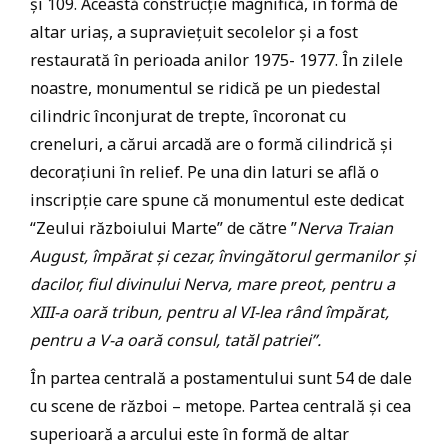
și 109. Această construcție magnifică, în formă de
altar uriaș, a supraviețuit secolelor și a fost
restaurată în perioada anilor 1975- 1977. În zilele
noastre, monumentul se ridică pe un piedestal
cilindric înconjurat de trepte, încoronat cu
creneluri, a cărui arcadă are o formă cilindrică și
decorațiuni în relief. Pe una din laturi se află o
inscripție care spune că monumentul este dedicat
“Zeului războiului Marte” de către ”
Nerva Traian
August, împărat și cezar, învingătorul germanilor și
dacilor, fiul divinului Nerva, mare preot, pentru a
XIII-a oară tribun, pentru al VI-lea rând împărat,
pentru a V-a oară consul, tatăl patriei”.
În partea centrală a postamentului sunt 54 de dale
cu scene de război – metope. Partea centrală și cea
superioară a arcului este în formă de altar