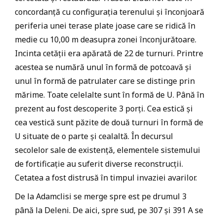
concordanță cu configurația terenului și înconjoară
periferia unei terase plate joase care se ridică în
medie cu 10,00 m deasupra zonei înconjurătoare.
Incinta cetății era apărată de 22 de turnuri. Printre
acestea se numără unul în formă de potcoavă și
unul în formă de patrulater care se distinge prin
mărime. Toate celelalte sunt în formă de U. Până în
prezent au fost descoperite 3 porți. Cea estică și
cea vestică sunt păzite de două turnuri în formă de
U situate de o parte și cealaltă. În decursul
secolelor sale de existență, elementele sistemului
de fortificație au suferit diverse reconstrucții.
Cetatea a fost distrusă în timpul invaziei avarilor.
De la Adamclisi se merge spre est pe drumul 3
până la Deleni. De aici, spre sud, pe 307 și 391 A se