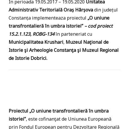
În perioada 19.05.2017 – 19.05.2020
Unitatea
Administrativ Teritorială Oraș Hârșova
din județul
Constanța implementeaza proiectul
„O uniune
transfrontalieră în umbra istoriei”
–
cod proiect
15.2.1.123, ROBG-134
în parteneriat cu
Municipalitatea Krushari
,
Muzeul Naţional de
Istorie şi Arheologie Constanţa şi Muzeul Regional
de Istorie Dobrici.
Proiectul „O uniune transfrontalieră în umbra
istoriei”
, este cofinanţat de Uniunea Europeană
prin Fondul European pentru Dezvoltare Regională