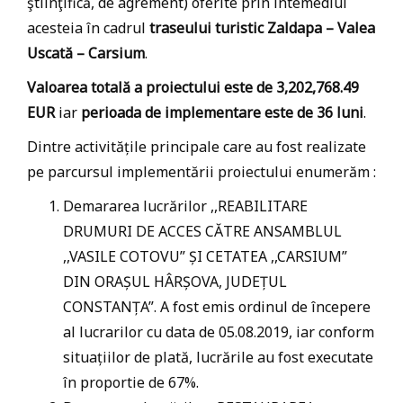
ştiinţifică, de agrement) oferite prin intemediul
acesteia în cadrul
traseului turistic Zaldapa – Valea
Uscată – Carsium
.
Valoarea totală a proiectului este de 3,202,768.49
EUR
iar
perioada de implementare este de 36 luni
.
Dintre activitățile principale care au fost realizate
pe parcursul implementării proiectului enumerăm :
Demararea lucrărilor ,,REABILITARE
DRUMURI DE ACCES CĂTRE ANSAMBLUL
,,VASILE COTOVU” ȘI CETATEA ,,CARSIUM”
DIN ORAȘUL HÂRȘOVA, JUDEȚUL
CONSTANȚA”. A fost emis ordinul de începere
al lucrarilor cu data de 05.08.2019, iar conform
situațiilor de plată, lucrările au fost executate
în proportie de 67%.