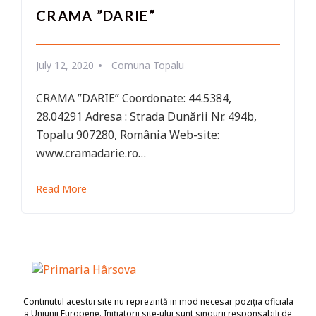
CRAMA ”DARIE”
July 12, 2020
Comuna Topalu
CRAMA ”DARIE” Coordonate: 44.5384,
28.04291 Adresa : Strada Dunării Nr. 494b,
Topalu 907280, România Web-site:
www.cramadarie.ro…
Read More
Continutul acestui site nu reprezintă in mod necesar poziția oficiala
a Uniunii Europene. Iniţiatorii site-ului sunt singurii responsabili de