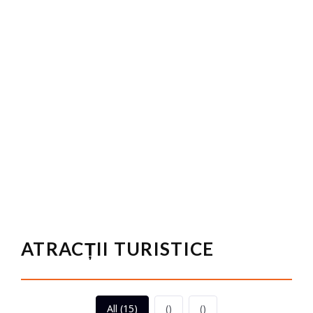
ATRACȚII TURISTICE
All (15)
()
()